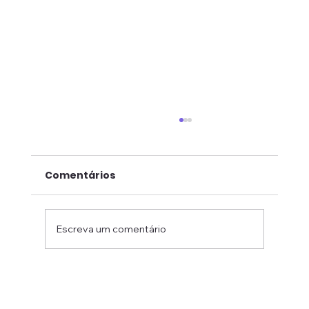
Comentários
Escreva um comentário
Governo Trump suspende a
tramitação de visto de estudante