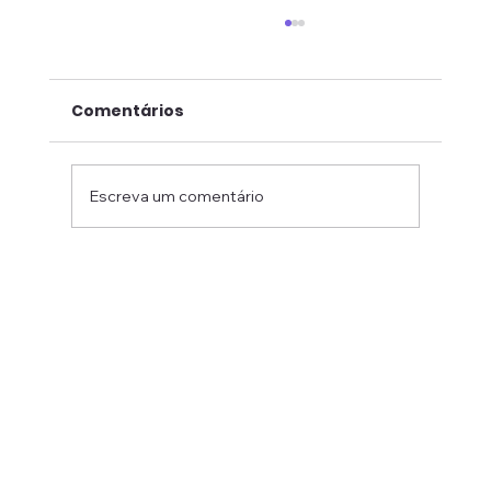
Comentários
Escreva um comentário
Governo Trump suspende a
tramitação de visto de estudante
para estrangeiros