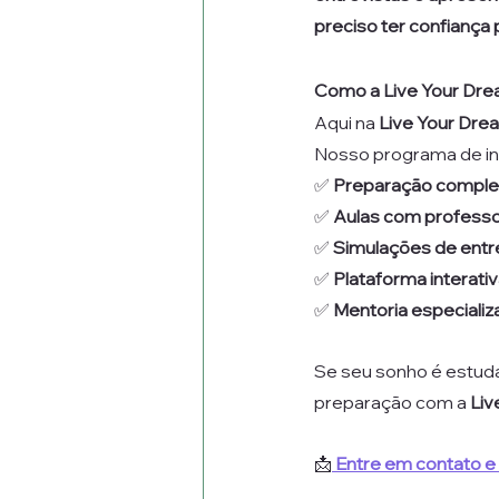
preciso ter confiança
Como a Live Your Dre
Aqui na 
Live Your Dre
Nosso programa de in
✅ 
Preparação complet
✅ 
Aulas com professo
✅ 
Simulações de entr
✅ 
Plataforma interati
✅ 
Mentoria especializ
Se seu sonho é estudar
preparação com a 
Liv
📩
Entre em contato e 