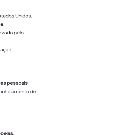
stados Unidos.
de
.
ovado pelo 
uação.
.
sas pessoais
.
conhecimento de 
opeias
.