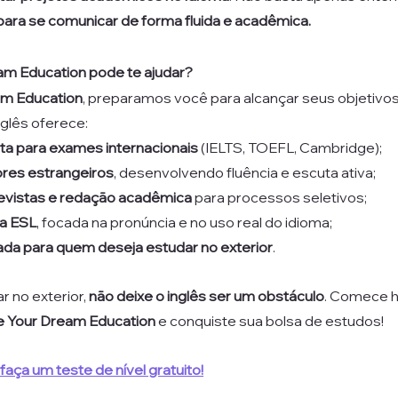
 para se comunicar de forma fluida e acadêmica.
am Education pode te ajudar?
am Education
, preparamos você para alcançar seus objetivos 
glês oferece:
a para exames internacionais
 (IELTS, TOEFL, Cambridge); 
res estrangeiros
, desenvolvendo fluência e escuta ativa; 
evistas e redação acadêmica
 para processos seletivos; 
va ESL
, focada na pronúncia e no uso real do idioma; 
ada para quem deseja estudar no exterior
.
 no exterior, 
não deixe o inglês ser um obstáculo
. Comece 
e Your Dream Education
 e conquiste sua bolsa de estudos!
faça um teste de nível gratuito!