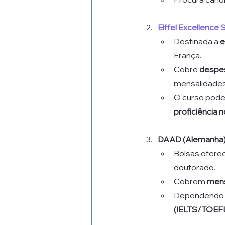
Eiffel Excellence 
Destinada a 
e
França.
Cobre 
despes
mensalidades
O curso pode 
proficiência 
DAAD (Alemanha
Bolsas oferec
doutorado.
Cobrem 
mens
Dependendo d
(IELTS/TOEFL