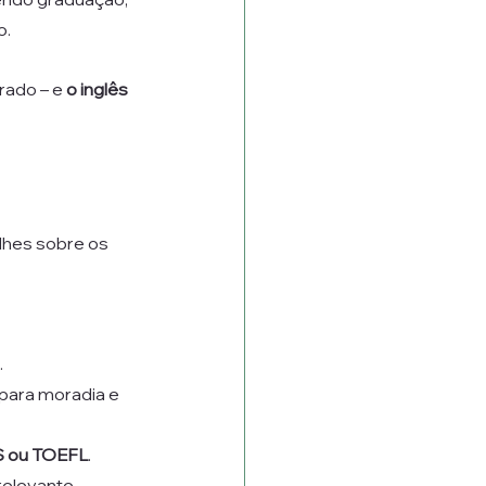
o.
ado – e 
o inglês 
lhes sobre os 
.
para moradia e 
S ou TOEFL
.
relevante.