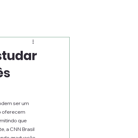
studar
ês
podem ser um 
o oferecem 
mitindo que 
, a CNN Brasil 
endo graduação, 