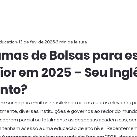
ducation
13 de fev. de 2025
3 min de leitura
amas de Bolsas para e
ior em 2025 – Seu Ingl
onto?
 um sonho para muitos brasileiros, mas os custos elevados 
izmente, diversas instituições e governos ao redor do mund
 cobrem parcial ou totalmente as despesas acadêmicas, per
 tenham acesso a uma educação de alto nível. Recentemente
 
6 programas de bolsas para estudar fora em 2025
, abrang